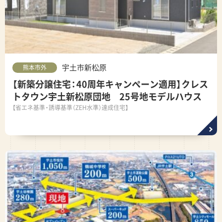
宇土市新松原
熊本市外
【新築分譲住宅：40周年キャンペーン適用】クレス
トタウン宇土新松原団地 25号地モデルハウス
【省エネ基準・誘導基準（ZEH水準）達成住宅】