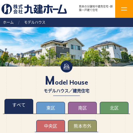
熊本の分譲地や建売住宅・新
t
築一戸建て住宅
o
ホーム
/
モデルハウス
g
g
l
e
n
a
v
M
odel House
i
g
モデルハウス／建売住宅
a
すべて
t
東区
南区
北区
i
o
中央区
熊本市外
n