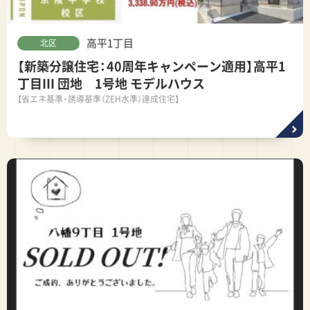
高平1丁目
北区
【新築分譲住宅：40周年キャンペーン適用】高平1
丁目Ⅲ 団地 1号地 モデルハウス
【省エネ基準・誘導基準（ZEH水準）達成住宅】