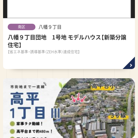
八幡９丁目
南区
八幡９丁目団地 1号地 モデルハウス【新築分譲
住宅】
【省エネ基準・誘導基準（ZEH水準）達成住宅】