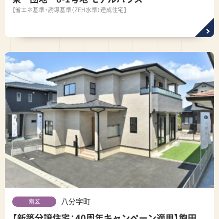
【省エネ基準・誘導基準（ZEH水準）達成住宅】
八分字町
南区
【新築分譲住宅：40周年キャンペーン適用】飽田