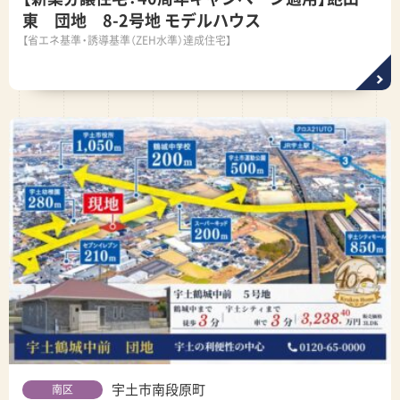
東 団地 8-2号地 モデルハウス
【省エネ基準・誘導基準（ZEH水準）達成住宅】
宇土市南段原町
南区