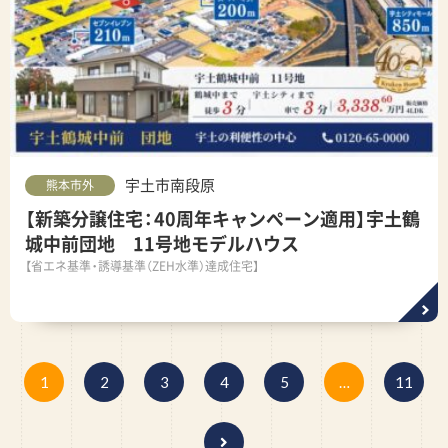
宇土市南段原
熊本市外
【新築分譲住宅：40周年キャンペーン適用】宇土鶴
城中前団地 11号地モデルハウス
【省エネ基準・誘導基準（ZEH水準）達成住宅】
1
2
3
4
5
…
11