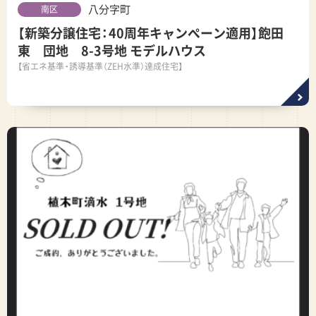
八分字町
南区
【新築分譲住宅：40周年キャンペーン適用】飽田
東 団地 8-3号地 モデルハウス
【省エネ基準・誘導基準（ZEH水準）達成住宅】