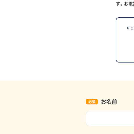
す。お電
「◯
お名前