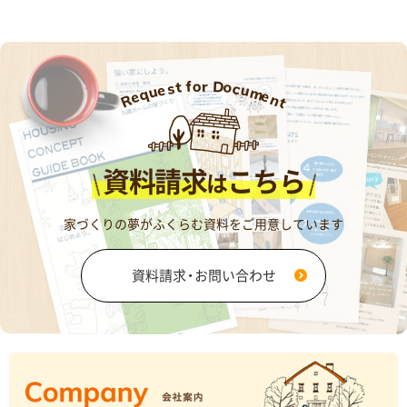
D
f
o
r
o
t
s
c
u
e
u
m
q
e
e
n
R
t
資料請求
こちら
は
家づくりの夢がふくらむ資料をご用意しています
資料請求・お問い合わせ