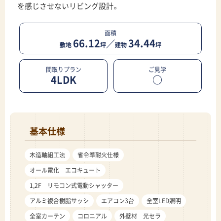
を感じさせないリビング設計。
面積
66.12
34.44
／
敷地
坪
建物
坪
間取りプラン
ご見学
4LDK
○
基本仕様
木造軸組工法
省令準耐火仕様
オール電化 エコキュート
1,2F リモコン式電動シャッター
アルミ複合樹脂サッシ
エアコン3台
全室LED照明
全室カーテン
コロニアル
外壁材 光セラ