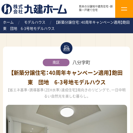
熊本の分譲地や建売住宅・新
t
築一戸建て住宅
o
ホーム
/
モデルハウス
/
【新築分譲住宅：40周年キャンペーン適用】飽田
g
東 団地 6-3号地モデルハウス
g
l
e
n
八分字町
南区
a
【新築分譲住宅：40周年キャンペーン適用】飽田
v
東 団地 6-3号地モデルハウス
i
g
【省エネ基準・誘導基準（ZEH水準）達成住宅】南向きのリビングで、一日中明
るい自然光を楽しむ暮らし。
a
t
i
o
n