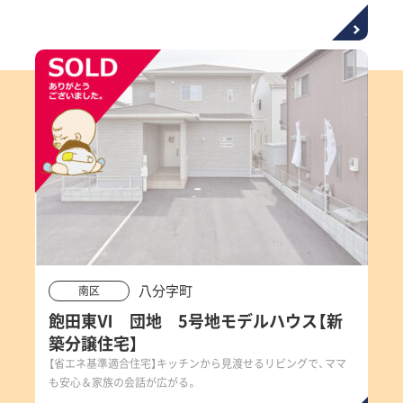
八分字町
南区
飽田東Ⅵ 団地 5号地モデルハウス【新
築分譲住宅】
【省エネ基準適合住宅】キッチンから見渡せるリビングで、ママ
も安心＆家族の会話が広がる。