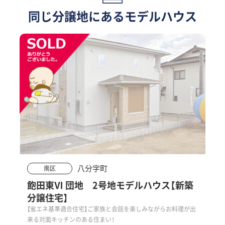
同じ分譲地にある
モデルハウス
八分字町
南区
飽田東Ⅵ 団地 2号地モデルハウス【新築
分譲住宅】
【省エネ基準適合住宅】ご家族と会話を楽しみながらお料理が出
来る対面キッチンのある住まい！