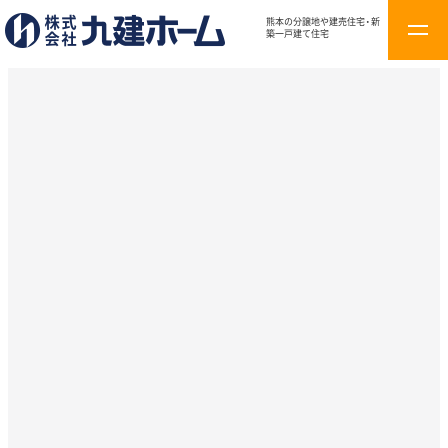
熊本の分譲地や建売住宅・新
t
築一戸建て住宅
o
g
g
l
e
n
a
v
i
g
a
t
i
o
n